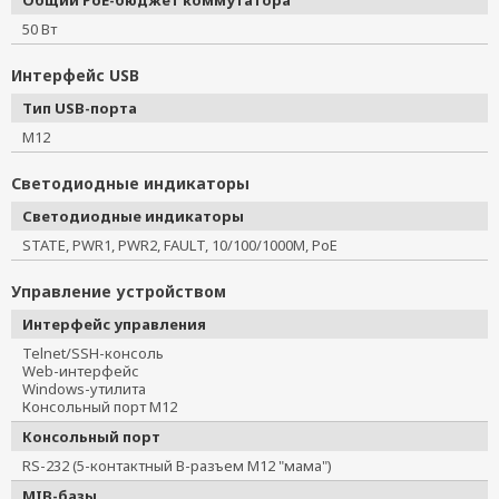
Общий PoE-бюджет коммутатора
50 Вт
Интерфейс USB
Тип USB-порта
M12
Светодиодные индикаторы
Светодиодные индикаторы
STATE, PWR1, PWR2, FAULT, 10/100/1000M, PoE
Управление устройством
Интерфейс управления
Telnet/SSH-консоль
Web-интерфейс
Windows-утилита
Консольный порт M12
Консольный порт
RS-232 (5-контактный B-разъем M12 "мама")
MIB-базы