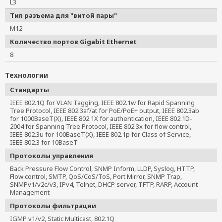
L3
Тип разъема для "витой пары"
M12
Количество портов Gigabit Ethernet
8
Технологии
Стандарты
IEEE 802.1Q for VLAN Tagging, IEEE 802.1w for Rapid Spanning 
Tree Protocol, IEEE 802.3af/at for PoE/PoE+ output, IEEE 802.3ab 
for 1000BaseT(X), IEEE 802.1X for authentication, IEEE 802.1D-
2004 for Spanning Tree Protocol, IEEE 802.3x for flow control, 
IEEE 802.3u for 100BaseT(X), IEEE 802.1p for Class of Service, 
IEEE 802.3 for 10BaseT
Протоколы управления
Back Pressure Flow Control, SNMP Inform, LLDP, Syslog, HTTP,
Flow control, SMTP, QoS/CoS/ToS, Port Mirror, SNMP Trap,
SNMPv1/v2c/v3, IPv4, Telnet, DHCP server, TFTP, RARP, Account
Management
Протоколы фильтрации
IGMP v1/v2, Static Multicast, 802.1Q