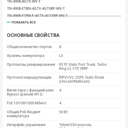
TN-4908-8GTX-WV-T
TN-4908-ETBN-4GTX-4GTXBP-WV-T
TN-4908-ETBN-F-4GTX-4GTXBP-WV-T
ПОКАЗАТЬ ВСЕ
TN-4908-4GPoE-4GTX-WV-T
TN-4908-ETBN-F-4GPoE-4GTXBP-WV-T
ОСНОВНЫЕ СВОЙСТВА
TN-4916-8PoE-4GPoE-4GTX-WV-T
TN-4916-ETBN-8PoE-4GPoE-4GTXBP-WV-T
Общее количество портов
8
TN-4916-ETBN-F-8PoE-4GPoE-4GTXBP-WV-T
Уровень коммутатора
L3
Протоколы резервирования
RSTP, Static Port Trunk, Turbo
Ring v2, STP, VRRP
Протокол маршрутизации
RIPV1/V2, OSPF, Static Route
(Unicast/Multicast)
Витая пара с функцией реле
4
Bypass (разъем M12)
PoE 10/100/1000 Мбит/с
4
Общий PoE-бюджет
50 Вт
коммутатора
Интерфейс управления
Telnet/SSH-консоль