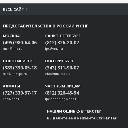
ВЕСЬ САЙТ
ПРЕДСТАВИТЕЛЬСТВА В РОССИИ И СНГ
МОСКВА
САНКТ-ПЕТЕРБУРГ
(495) 980-64-06
(812) 326-20-02
msk@nnz.ru
ipc@nnz.ru
НОВОСИБИРСК
ЕКАТЕРИНБУРГ
(383) 330-05-18
(343) 311-90-07
nsk@nnz-ipc.ru
ekb@nnz-ipc.ru
АЛМАТЫ
ЧАСТНЫМ ЛИЦАМ
(727) 339-97-17
(812) 326-45-54
kaz@nnz.ru
ipc-shopping@nnz.ru
НАШЛИ ОШИБКУ В ТЕКСТЕ?
Выделите ее и нажмите Ctrl+Enter