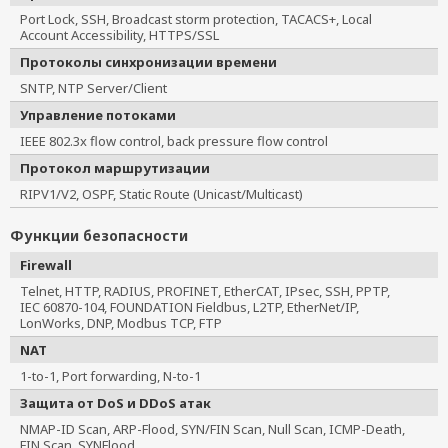
Port Lock, SSH, Broadcast storm protection, TACACS+, Local
Account Accessibility, HTTPS/SSL
Протоколы синхронизации времени
SNTP, NTP Server/Client
Управление потоками
IEEE 802.3x flow control, back pressure flow control
Протокол маршрутизации
RIPV1/V2, OSPF, Static Route (Unicast/Multicast)
Функции безопасности
Firewall
Telnet, HTTP, RADIUS, PROFINET, EtherCAT, IPsec, SSH, PPTP,
IEC 60870-104, FOUNDATION Fieldbus, L2TP, EtherNet/IP,
LonWorks, DNP, Modbus TCP, FTP
NAT
1-to-1, Port forwarding, N-to-1
Защита от DoS и DDoS атак
NMAP-ID Scan, ARP-Flood, SYN/FIN Scan, Null Scan, ICMP-Death, 
FIN Scan, SYNFlood,
