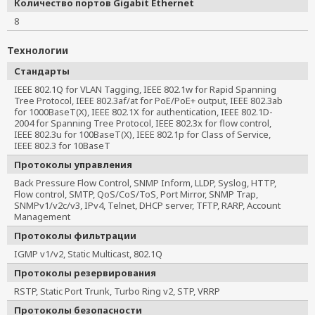
Количество портов Gigabit Ethernet
8
Технологии
Стандарты
IEEE 802.1Q for VLAN Tagging, IEEE 802.1w for Rapid Spanning 
Tree Protocol, IEEE 802.3af/at for PoE/PoE+ output, IEEE 802.3ab 
for 1000BaseT(X), IEEE 802.1X for authentication, IEEE 802.1D-
2004 for Spanning Tree Protocol, IEEE 802.3x for flow control, 
IEEE 802.3u for 100BaseT(X), IEEE 802.1p for Class of Service, 
IEEE 802.3 for 10BaseT
Протоколы управления
Back Pressure Flow Control, SNMP Inform, LLDP, Syslog, HTTP,
Flow control, SMTP, QoS/CoS/ToS, Port Mirror, SNMP Trap,
SNMPv1/v2c/v3, IPv4, Telnet, DHCP server, TFTP, RARP, Account
Management
Протоколы фильтрации
IGMP v1/v2, Static Multicast, 802.1Q
Протоколы резервирования
RSTP, Static Port Trunk, Turbo Ring v2, STP, VRRP
Протоколы безопасности