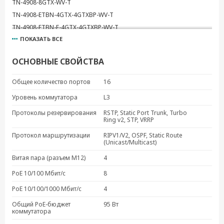
TN-4908-8GTX-WV-T
TN-4908-ETBN-4GTX-4GTXBP-WV-T
TN-4908-ETBN-F-4GTX-4GTXBP-WV-T
ПОКАЗАТЬ ВСЕ
TN-4908-4GPoE-4GTX-WV-T
TN-4908-ETBN-4GPoE-4GTXBP-WV-T
ОСНОВНЫЕ СВОЙСТВА
TN-4908-ETBN-F-4GPoE-4GTXBP-WV-T
TN-4916-ETBN-8PoE-4GPoE-4GTXBP-WV-T
Общее количество портов
16
TN-4916-ETBN-F-8PoE-4GPoE-4GTXBP-WV-T
Уровень коммутатора
L3
Протоколы резервирования
RSTP, Static Port Trunk, Turbo
Ring v2, STP, VRRP
Протокол маршрутизации
RIPV1/V2, OSPF, Static Route
(Unicast/Multicast)
Витая пара (разъем M12)
4
PoE 10/100 Мбит/с
8
PoE 10/100/1000 Мбит/с
4
Общий PoE-бюджет
95 Вт
коммутатора