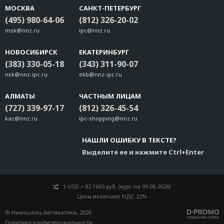
МОСКВА
САНКТ-ПЕТЕРБУРГ
(495) 980-64-06
(812) 326-20-02
msk@nnz.ru
ipc@nnz.ru
НОВОСИБИРСК
ЕКАТЕРИНБУРГ
(383) 330-05-18
(343) 311-90-07
nsk@nnz-ipc.ru
ekb@nnz-ipc.ru
АЛМАТЫ
ЧАСТНЫМ ЛИЦАМ
(727) 339-97-17
(812) 326-45-54
kaz@nnz.ru
ipc-shopping@nnz.ru
НАШЛИ ОШИБКУ В ТЕКСТЕ?
Выделите ее и нажмите Ctrl+Enter
1 USD = 82.1665 руб. (курс на 09.08.2026)
Цены включают НДС 22%
© Ниеншанц-Автоматика, 2026
Политика конфиденциальности