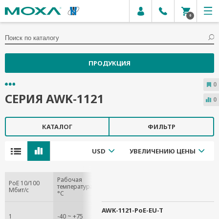
0
ПРОДУКЦИЯ
0
СЕРИЯ AWK-1121
0
КАТАЛОГ
ФИЛЬТР
USD
УВЕЛИЧЕНИЮ ЦЕНЫ
Рабочая
PoE 10/100
температура,
Мбит/с
°C
AWK-1121-PoE-EU-T
1
-40 ~ +75