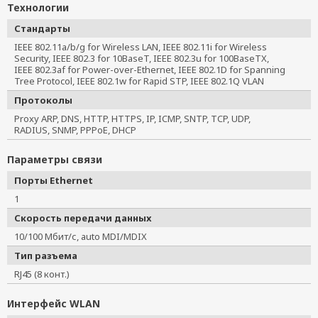
Технологии
Стандарты
IEEE 802.11a/b/g for Wireless LAN, IEEE 802.11i for Wireless 
Security, IEEE 802.3 for 10BaseT, IEEE 802.3u for 100BaseTX, 
IEEE 802.3af for Power-over-Ethernet, IEEE 802.1D for Spanning 
Tree Protocol, IEEE 802.1w for Rapid STP, IEEE 802.1Q VLAN
Протоколы
Proxy ARP, DNS, HTTP, HTTPS, IP, ICMP, SNTP, TCP, UDP, 
RADIUS, SNMP, PPPoE, DHCP
Параметры связи
Порты Ethernet
1
Скорость передачи данных
10/100 Мбит/с, auto MDI/MDIX
Тип разъема
RJ45 (8 конт.)
Интерфейс WLAN