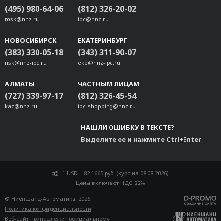
(495) 980-64-06
(812) 326-20-02
msk@nnz.ru
ipc@nnz.ru
НОВОСИБИРСК
ЕКАТЕРИНБУРГ
(383) 330-05-18
(343) 311-90-07
nsk@nnz-ipc.ru
ekb@nnz-ipc.ru
АЛМАТЫ
ЧАСТНЫМ ЛИЦАМ
(727) 339-97-17
(812) 326-45-54
kaz@nnz.ru
ipc-shopping@nnz.ru
НАШЛИ ОШИБКУ В ТЕКСТЕ?
Выделите ее и нажмите Ctrl+Enter
1 USD = 82.1665 руб. (курс на 08.08.2026)
Цены включают НДС 22%
© Ниеншанц-Автоматика, 2026
Политика конфиденциальности
Веб-сайт принадлежит
официальному