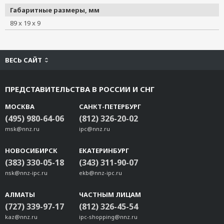
DK-TN-5308
Габаритные размеры, мм
PK-DC2DOF
89 x 19 x 9
WK-51-01
WK-55
WK-35-01
ВЕСЬ САЙТ
Rackmount kit for PT-7728
WK-36-02
ПРЕДСТАВИТЕЛЬСТВА В РОССИИ И СНГ
Rackmount ears for IKS P/N 1490914080019
WK-46-01
МОСКВА
САНКТ-ПЕТЕРБУРГ
(495) 980-64-06
(812) 326-20-02
WK-195
msk@nnz.ru
ipc@nnz.ru
SDS-3008 Rackmount Kit
Rackmount kit for PT-7528 P/N 1490914080032
НОВОСИБИРСК
ЕКАТЕРИНБУРГ
DK-UP1400
(383) 330-05-18
(343) 311-90-07
WK-30-02
nsk@nnz-ipc.ru
ekb@nnz-ipc.ru
WK-75
АЛМАТЫ
ЧАСТНЫМ ЛИЦАМ
WK-18
(727) 339-97-17
(812) 326-45-54
PK-DC2DOF-02
kaz@nnz.ru
ipc-shopping@nnz.ru
RK-3U-01