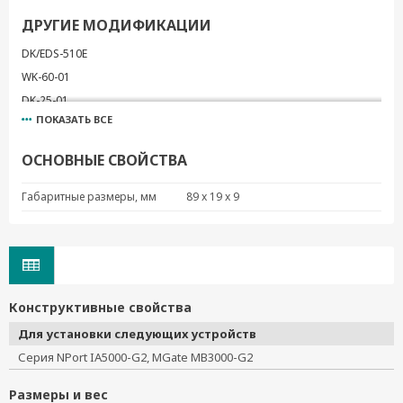
ДРУГИЕ МОДИФИКАЦИИ
DK/EDS-510E
WK-60-01
DK-25-01
ПОКАЗАТЬ ВСЕ
DK-UP1200
WK-35-02
ОСНОВНЫЕ СВОЙСТВА
WK-35-04
WK-44-01
Габаритные размеры, мм
89 x 19 x 9
WK-45-01
WK-46
WK-32
DK35A
Конструктивные свойства
RK-4U
Для установки следующих устройств
DK-M12-305
Серия NPort IA5000-G2, MGate MB3000-G2
WK-30
DK-DC50131
Размеры и вес