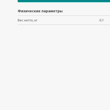
EM-2260-LX Development Kit
DA-SP08-DB
Физические параметры
DA-IRIG-B-S-04-T
Вес нетто, кг
0.1
EPM-DK02
EPM-DK03
DA-UPCI-DK
EM-1220-LX Development Kit
DE-GX02-SFP-T
EM-2260-CE Development Kit
DA-SP38-I-TB
DA-SW08-RJ
DA-FX04-MM-ST-T
UC-8580-4GCat3-EU
PWC-C7EU-2B-183
DA-IRIGB-4DIO-PCI104-EMC4
DA-SP08-I-EMC4-DB
DA-SP08-I-EMC4-TB