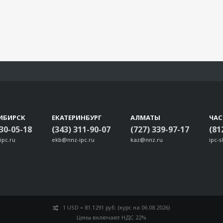
ИБИРСК
ЕКАТЕРИНБУРГ
АЛМАТЫ
ЧА
330-05-18
(343) 311-90-07
(727) 339-97-17
(81
ipc.ru
ekb@nnz-ipc.ru
kaz@nnz.ru
ipc-
1 USD = 81.1291 руб. (курс на 06.08.2026)
Цены включают НДС 22%