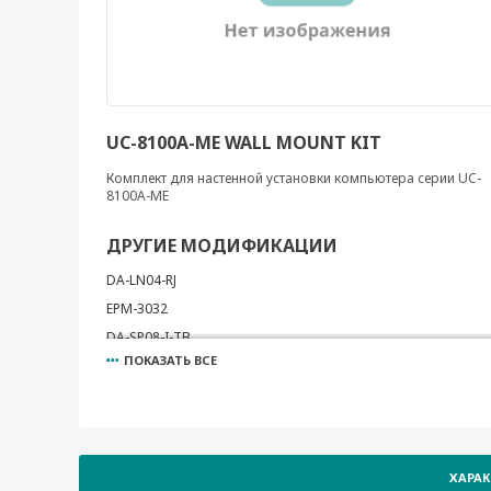
UC-8100A-ME WALL MOUNT KIT
Комплект для настенной установки компьютера серии UC-
8100A-ME
ДРУГИЕ МОДИФИКАЦИИ
DA-LN04-RJ
EPM-3032
DA-SP08-I-TB
ПОКАЗАТЬ ВСЕ
DA-PRP-HSR
EPM-3438
EM-1240-LX Development Kit
DA-SP08-I-DB
ХАРА
EPM-3112