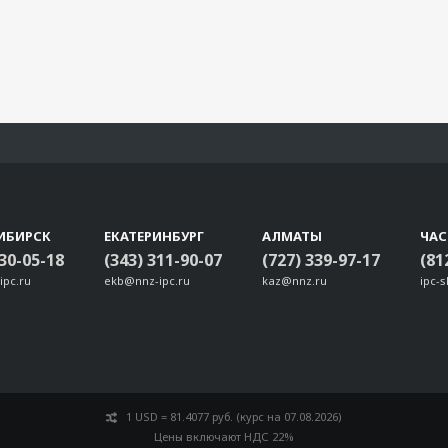
ИБИРСК
ЕКАТЕРИНБУРГ
АЛМАТЫ
ЧА
330-05-18
(343) 311-90-07
(727) 339-97-17
(81
ipc.ru
ekb@nnz-ipc.ru
kaz@nnz.ru
ipc-
1 USD = 81.4077 руб. (курс на 07.08.2026)
Цены включают НДС 22%