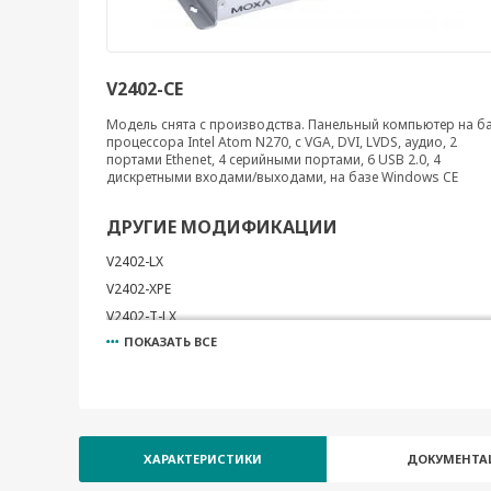
V2402-CE
Модель снята с производства. Панельный компьютер на б
процессора Intel Atom N270, с VGA, DVI, LVDS, аудио, 2
портами Ethenet, 4 серийными портами, 6 USB 2.0, 4
дискретными входами/выходами, на базе Windows CE
ДРУГИЕ МОДИФИКАЦИИ
V2402-LX
V2402-XPE
V2402-T-LX
ПОКАЗАТЬ ВСЕ
V2402-T-XPE
V2401-CE
V2401-LX
V2401-XPE
ХАРАКТЕРИСТИКИ
ДОКУМЕНТА