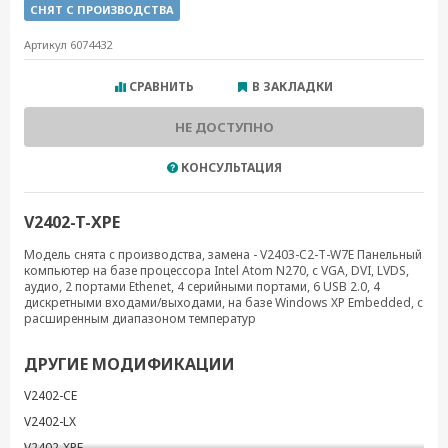
СНЯТ С ПРОИЗВОДСТВА
Артикул 6074432
СРАВНИТЬ
В ЗАКЛАДКИ
НЕ ДОСТУПНО
КОНСУЛЬТАЦИЯ
V2402-T-XPE
Модель снята с производства, замена - V2403-C2-T-W7E Панельный
компьютер на базе процессора Intel Atom N270, с VGA, DVI, LVDS,
аудио, 2 портами Ethenet, 4 серийными портами, 6 USB 2.0, 4
дискретными входами/выходами, на базе Windows XP Embedded, с
расширенным диапазоном температур
ДРУГИЕ МОДИФИКАЦИИ
V2402-CE
V2402-LX
V2402-XPE