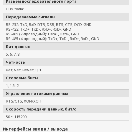
Разъем последовательного порта
DB9 'папа'
Передаваемые сигналы
RS-232: TxD, RxD, DTR, DSR, RTS, CTS, DCD, GND
RS-422: TxD+, TxD-, RxD+, RxD-, GND
RS-485 (2-проводный): Data+, Data-, GND
RS-485 (4-проводный): TxD+, TxD-, RxD+, RxD-, GND
Бит данных
5, 6, 7, 8
Четность
нет, чет, нечет, 0, 1
Стоповые биты
1, 1.5, 2
Управление потоками данных
RTS/CTS, XON/XOFF
Скорость передачи данных, бит/с
50 ~ 115200
Интерфейсы ввода / вывода