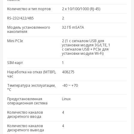
Количество и тип портов
2 х 10/100/1000 (RJ-45)
RS-232/422/485
2
Модель установленного
32 Гб mSATA
накопителя
Mini PCIe
2 (1 с сигналом USB для
установки модуля 3G/LTE, 1
с сигналом USB + PCIe для
установки модуля Wi-Fi)
SIM-карт
1
Наработка на отказ (MTBF),
408275
час
Температура эксплуатации,
-40 ~ +70
°C
Предустановленная
Linux
операционная система
Количество каналов
4
дискретного ввода
Количество каналов
4
дискретного вывода