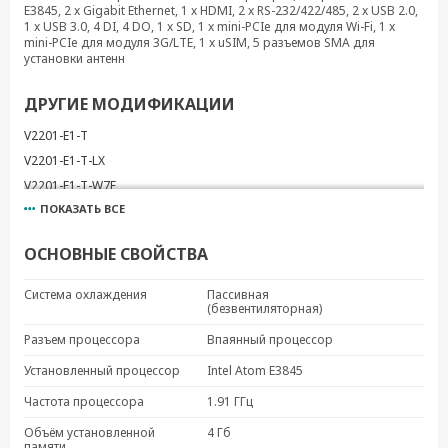
E3845, 2 x Gigabit Ethernet, 1 x HDMI, 2 x RS-232/422/485, 2 x USB 2.0,
1 x USB 3.0, 4 DI, 4 DO, 1 x SD, 1 x mini-PCIe для модуля Wi-Fi, 1 x
mini-PCIe для модуля 3G/LTE, 1 x uSIM, 5 разъемов SMA для
установки антенн
ДРУГИЕ МОДИФИКАЦИИ
V2201-E1-T
V2201-E1-T-LX
V2201-E1-T-W7E
ПОКАЗАТЬ ВСЕ
V2201-E1-W-T
V2201-E2-T
ОСНОВНЫЕ СВОЙСТВА
V2201-E2-W-T
V2201-E4-T
Система охлаждения
Пассивная
(безвентиляторная)
V2201-E4-W-T
Разъем процессора
Впаянный процессор
Установленный процессор
Intel Atom E3845
Частота процессора
1.91 ГГц
Объём установленной
4 Гб
памяти