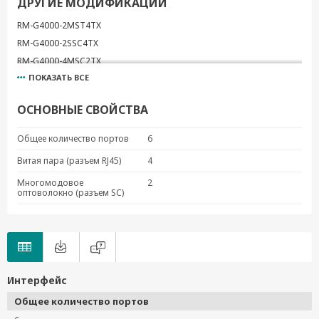
ДРУГИЕ МОДИФИКАЦИИ
RM-G4000-2MST4TX
RM-G4000-2SSC4TX
RM-G4000-4MSC2TX
ПОКАЗАТЬ ВСЕ
RM-G4000-4MST2TX
RM-G4000-4SSC2TX
ОСНОВНЫЕ СВОЙСТВА
RM-G4000-6MSC
RM-G4000-6MST
Общее количество портов
6
RM-G4000-6SSC
Витая пара (разъем RJ45)
4
RM-G4000-8GPoE
Многомодовое
2
RM-G4000-8GSFP
оптоволокно (разъем SC)
RM-G4000-8GTX
RM-G4000-8PoE
RM-G4000-8SFP
RM-G4000-8TX
RM-G4000-PL-8GTX
Интерфейс
Общее количество портов