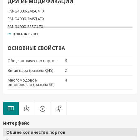
ДРУГИЕ МОДИФИКАЦИИ
RM-G4000-2MSC4TX
RM-G4000-2MST4TX
RM-G4000-2SSC4TX
ПОКАЗАТЬ ВСЕ
RM-G4000-4MST2TX
RM-G4000-4SSC2TX
ОСНОВНЫЕ СВОЙСТВА
RM-G4000-6MSC
RM-G4000-6MST
Общее количество портов
6
RM-G4000-6SSC
Витая пара (разъем RJ45)
2
RM-G4000-8GPoE
Многомодовое
4
RM-G4000-8GSFP
оптоволокно (разъем SC)
RM-G4000-8GTX
RM-G4000-8PoE
RM-G4000-8SFP
RM-G4000-8TX
RM-G4000-PL-8GTX
Интерфейс
Общее количество портов