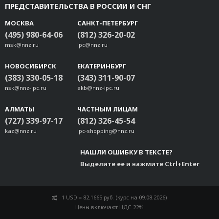
ПРЕДСТАВИТЕЛЬСТВА В РОССИИ И СНГ
МОСКВА
САНКТ-ПЕТЕРБУРГ
(495) 980-64-06
(812) 326-20-02
msk@nnz.ru
ipc@nnz.ru
НОВОСИБИРСК
ЕКАТЕРИНБУРГ
(383) 330-05-18
(343) 311-90-07
nsk@nnz-ipc.ru
ekb@nnz-ipc.ru
АЛМАТЫ
ЧАСТНЫМ ЛИЦАМ
(727) 339-97-17
(812) 326-45-54
kaz@nnz.ru
ipc-shopping@nnz.ru
НАШЛИ ОШИБКУ В ТЕКСТЕ?
Выделите ее и нажмите Ctrl+Enter
1 USD = 82.1665 руб. (курс на 09.08.2026)
Цены включают НДС 22%