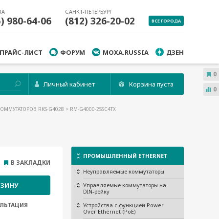
ВА
САНКТ-ПЕТЕРБУРГ
5) 980-64-06
(812) 326-20-02
ВСЕ ГОРОДА
ПРАЙС-ЛИСТ
ФОРУМ
MOXA.RUSSIA
ДЗЕН
0
Личный кабинет
Корзина пуста
0
КОММУТАТОРОВ RKS-G4028
> RM-G4000-2SSC4TX
ПРОМЫШЛЕННЫЙ ETHERNET
В ЗАКЛАДКИ
Неуправляемые коммутаторы
РЗИНУ
Управляемые коммутаторы на
DIN-рейку
ЛЬТАЦИЯ
Устройства с функцией Power
Over Ethernet (PoE)