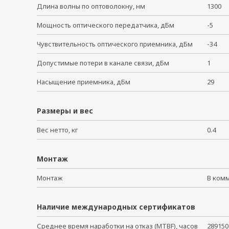
Длина волны по оптоволокну, нм
1300
Мощность оптического передатчика, дБм
-5
Чувствительность оптического приемника, дБм
-34
Допустимые потери в канале связи, дБм
1
Насыщение приемника, дБм
29
Размеры и вес
Вес нетто, кг
0.4
Монтаж
Монтаж
В ком
Наличие международных сертификатов
Среднее время наработки на отказ (MTBF), часов
289150