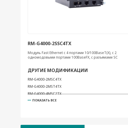
RM-G4000-2SSC4TX
Модуль Fast Ethernet с 4 портами 10/100BaseT(X), с 2
одномодовыми портами 100BaseFX, с разъемами SC
ДРУГИЕ МОДИФИКАЦИИ
RM-G4000-2MSC4TX
RM-G4000-2MST4TX
RM-G4000-4MSC2TX
ПОКАЗАТЬ ВСЕ
RM-G4000-4MST2TX
RM-G4000-4SSC2TX
RM-G4000-6MSC
RM-G4000-6MST