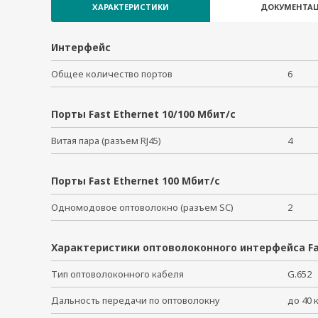
RM-G4000-6SSC
ХАРАКТЕРИСТИКИ
ДОКУМЕНТАЦ
RM-G4000-8GPoE
RM-G4000-8GSFP
Интерфейс
RM-G4000-8GTX
Общее количество портов
6
RM-G4000-8PoE
RM-G4000-8SFP
RM-G4000-8TX
Порты Fast Ethernet 10/100 Мбит/с
RM-G4000-PL-8GTX
Витая пара (разъем RJ45)
4
Порты Fast Ethernet 100 Мбит/с
Одномодовое оптоволокно (разъем SC)
2
Характеристики оптоволоконного интерфейса Fa
Тип оптоволоконного кабеля
G.65
Дальность передачи по оптоволокну
до 40