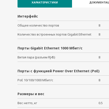
RM-G4000-6MST
ХАРАКТЕРИСТИКИ
ДОКУМЕНТАЦ
RM-G4000-6SSC
RM-G4000-8GSFP
Интерфейс
RM-G4000-8GTX
Общее количество портов
8
RM-G4000-8PoE
RM-G4000-8SFP
Количество встроенных портов Gigabit Ethernet
8
RM-G4000-8TX
RM-G4000-PL-8GTX
Порты Gigabit Ethernet 1000 Мбит/с
Витая пара (разъем RJ45)
8
Порты с функцией Power Over Ethernet (PoE)
PoE 10/100/1000 Мбит/с
8
Размеры и вес
Вес нетто, кг
0.5