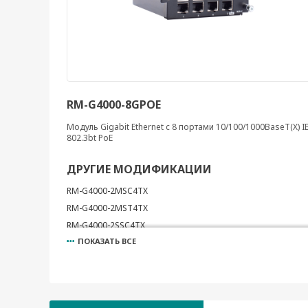
RM-G4000-8GPOE
Модуль Gigabit Ethernet c 8 портами 10/100/1000BaseT(X) I
802.3bt PoE
ДРУГИЕ МОДИФИКАЦИИ
RM-G4000-2MSC4TX
RM-G4000-2MST4TX
RM-G4000-2SSC4TX
ПОКАЗАТЬ ВСЕ
RM-G4000-4MSC2TX
RM-G4000-4MST2TX
RM-G4000-4SSC2TX
RM-G4000-6MSC