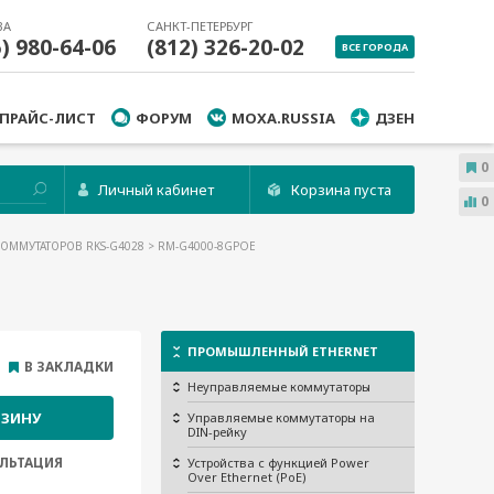
ВА
САНКТ-ПЕТЕРБУРГ
5) 980-64-06
(812) 326-20-02
ВСЕ ГОРОДА
ПРАЙС-ЛИСТ
ФОРУМ
MOXA.RUSSIA
ДЗЕН
0
Личный кабинет
Корзина пуста
0
КОММУТАТОРОВ RKS-G4028
> RM-G4000-8GPOE
ПРОМЫШЛЕННЫЙ ETHERNET
В ЗАКЛАДКИ
Неуправляемые коммутаторы
РЗИНУ
Управляемые коммутаторы на
DIN-рейку
ЛЬТАЦИЯ
Устройства с функцией Power
Over Ethernet (PoE)