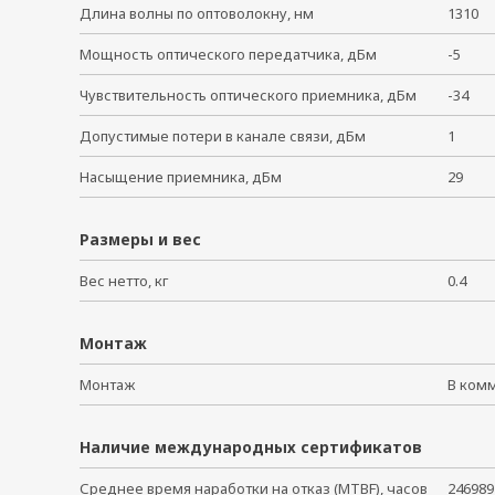
Длина волны по оптоволокну, нм
1310
Мощность оптического передатчика, дБм
-5
Чувствительность оптического приемника, дБм
-34
Допустимые потери в канале связи, дБм
1
Насыщение приемника, дБм
29
Размеры и вес
Вес нетто, кг
0.4
Монтаж
Монтаж
В ком
Наличие международных сертификатов
Среднее время наработки на отказ (MTBF), часов
246989