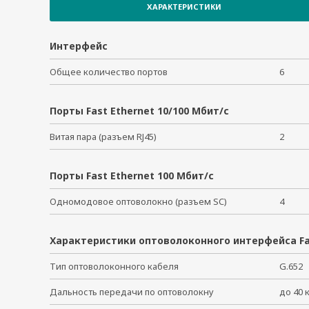
RM-G4000-6SSC
ХАРАКТЕРИСТИКИ
RM-G4000-8GPoE
RM-G4000-8GSFP
Интерфейс
RM-G4000-8GTX
Общее количество портов
6
RM-G4000-8PoE
RM-G4000-8SFP
RM-G4000-8TX
Порты Fast Ethernet 10/100 Мбит/с
RM-G4000-PL-8GTX
Витая пара (разъем RJ45)
2
Порты Fast Ethernet 100 Мбит/с
Одномодовое оптоволокно (разъем SC)
4
Характеристики оптоволоконного интерфейса Fa
Тип оптоволоконного кабеля
G.65
Дальность передачи по оптоволокну
до 40