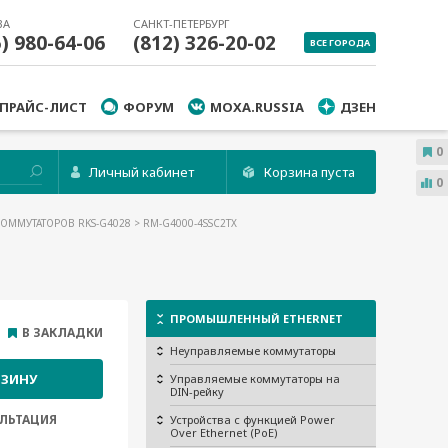
ВА
САНКТ-ПЕТЕРБУРГ
5) 980-64-06
(812) 326-20-02
ВСЕ ГОРОДА
ПРАЙС-ЛИСТ
ФОРУМ
MOXA.RUSSIA
ДЗЕН
0
Личный кабинет
Корзина пуста
0
КОММУТАТОРОВ RKS-G4028
> RM-G4000-4SSC2TX
ПРОМЫШЛЕННЫЙ ETHERNET
В ЗАКЛАДКИ
Неуправляемые коммутаторы
РЗИНУ
Управляемые коммутаторы на
DIN-рейку
ЛЬТАЦИЯ
Устройства с функцией Power
Over Ethernet (PoE)