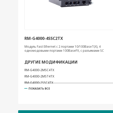
RM-G4000-4SSC2TX
Модуль Fast Ethernet c 2 портами 10/100BaseT(X), 4
одномодовыми портами 100BaseFX, с разъемами SC
ДРУГИЕ МОДИФИКАЦИИ
RM-G4000-2MSC4TX
RM-G4000-2MST4TX
RM-G4000-2SSC4TX
ПОКАЗАТЬ ВСЕ
RM-G4000-4MSC2TX
RM-G4000-4MST2TX
RM-G4000-6MSC
RM-G4000-6MST