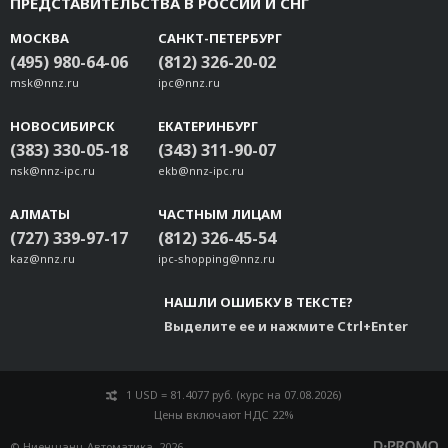
ПРЕДСТАВИТЕЛЬСТВА В РОССИИ И СНГ
МОСКВА
САНКТ-ПЕТЕРБУРГ
(495) 980-64-06
(812) 326-20-02
msk@nnz.ru
ipc@nnz.ru
НОВОСИБИРСК
ЕКАТЕРИНБУРГ
(383) 330-05-18
(343) 311-90-07
nsk@nnz-ipc.ru
ekb@nnz-ipc.ru
АЛМАТЫ
ЧАСТНЫМ ЛИЦАМ
(727) 339-97-17
(812) 326-45-54
kaz@nnz.ru
ipc-shopping@nnz.ru
НАШЛИ ОШИБКУ В ТЕКСТЕ?
Выделите ее и нажмите Ctrl+Enter
1 USD = 81.4077 руб. (курс на 07.08.2026)
Цены включают НДС 22%
© Ниеншанц-Автоматика, 2026