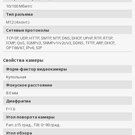
VPort P06-1MP-M12-MIC-CAM42-T
10/100 Мбит/с
VPort P06-1MP-M12-MIC-CAM60
Тип разъема
VPort 06-2L80M-CT
M12 (4 конт.)
VPort P06-1MP-M12-MIC-CAM60-T
Сетевые протоколы
VPort 06-2L80M-CT-T
TCP/IP, UDP, HTTP, SMTP, NTP, DNS, DHCP, UPnP, RTP, RTSP,
VPort P06-1MP-M12-MIC-CAM25
ICMP, QoS, IGMPv3, SNMPv1/v2c/v3, DDNS, TFTP, ARP, DHCP,
OPT66/67, IPv6, SIP
VPort P06-2L36M-CT
VPort P06-1MP-M12-MIC-CAM25-CT
Свойства камеры
VPort P06-1MP-M12-MIC-CAM25-CT-T
Форм-фактор видеокамеры
VPort P06-2L36M-CT-T
Купольная
VPort P06-1MP-M12-MIC-CAM25-T
Фокусное расстояние
VPort P06-1MP-M12-CAM25
8.0 мм
VPort P06-1MP-M12-CAM25-CT
Диафрагма
F=1.6
Угол поворота камеры
Pan: ±15 град., Tilt: 0~90 град.
Угол обзора