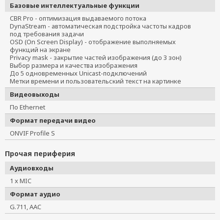
Базовые интеллектуальные функции
CBR Pro - оптимизация выдаваемого потока
DynaStream - автоматическая подстройка частоты кадров
под требования задачи
OSD (On Screen Display) - отображение выполняемых
функций на экране
Privacy mask - закрытие частей изображения (до 3 зон)
Выбор размера и качества изображения
До 5 одновременных Unicast-подключений
Метки времени и пользовательский текст на картинке
Видеовыходы
По Ethernet
Формат передачи видео
ONVIF Profile S
Прочая периферия
Аудиовходы
1 x MIC
Формат аудио
G.711, AAC