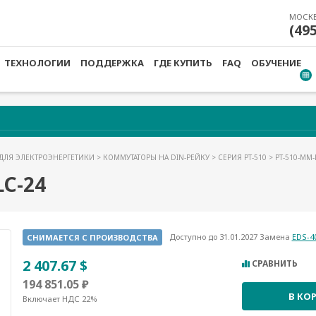
МОСК
(49
ТЕХНОЛОГИИ
ПОДДЕРЖКА
ГДЕ КУПИТЬ
FAQ
ОБУЧЕНИЕ
ДЛЯ ЭЛЕКТРОЭНЕРГЕТИКИ
>
КОММУТАТОРЫ НА DIN-РЕЙКУ
>
СЕРИЯ PT-510
> PT-510-MM-
C-24
Доступно до 31.01.2027 Замена
EDS-4
СНИМАЕТСЯ С ПРОИЗВОДСТВА
2 407.67 $
СРАВНИТЬ
194 851.05 ₽
В КО
Включает НДС 22%