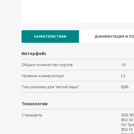
PT-510-MM-ST-HV
PT-510-SS-LC-24
PT-510-SS-LC-48
PT-510-SS-LC-HV
PT-510-SS-SC-24
ХАРАКТЕРИСТИКИ
ДОКУМЕНТАЦИЯ И П
PT-510-SS-SC-48
PT-510-SS-SC-HV
Интерфейс
PT-510-3S-SC-24
PT-510-3S-SC-48
Общее количество портов
10
PT-510-3S-SC-HV
Уровень коммутатора
L2
PT-510-4M-ST-24
PT-510-4M-ST-48
Тип разъема для "витой пары"
RJ45
PT-510-4M-ST-HV
Технологии
Стандарты
IEEE 80
802.1D 
for Spa
802.1X 