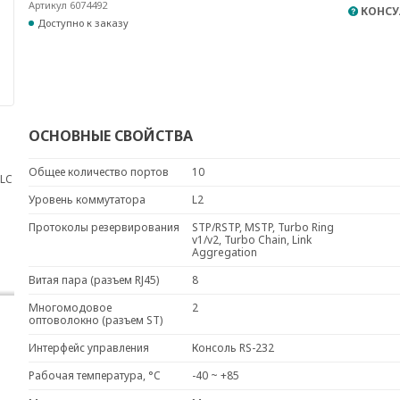
Артикул 6074492
КОНСУ
Доступно к заказу
ОСНОВНЫЕ СВОЙСТВА
Общее количество портов
10
 LC
Уровень коммутатора
L2
Протоколы резервирования
STP/RSTP, MSTP, Turbo Ring
v1/v2, Turbo Chain, Link
Aggregation
Витая пара (разъем RJ45)
8
Многомодовое
2
оптоволокно (разъем ST)
Интерфейс управления
Консоль RS-232
Рабочая температура, °C
-40 ~ +85