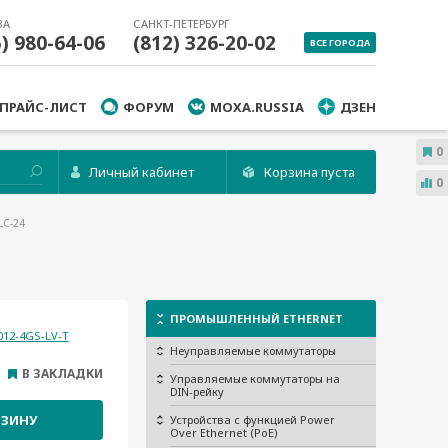
ВА
САНКТ-ПЕТЕРБУРГ
5) 980-64-06
(812) 326-20-02
ВСЕ ГОРОДА
ПРАЙС-ЛИСТ
ФОРУМ
MOXA.RUSSIA
ДЗЕН
0
Личный кабинет
Корзина пуста
0
LC-24
ПРОМЫШЛЕННЫЙ ETHERNET
012-4GS-LV-T
Неуправляемые коммутаторы
В ЗАКЛАДКИ
Управляемые коммутаторы на
DIN-рейку
РЗИНУ
Устройства с функцией Power
Over Ethernet (PoE)