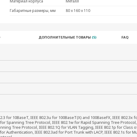
Материал корпуса
Металл
Габаритные размеры, мм
80 x 160 x 110
О
ДОПОЛНИТЕЛЬНЫЕ ТОВАРЫ
(5)
FAQ
2.3 for 10BaseT, IEEE 802.3u for 100BaseT(X) and 100BaseFX, IEEE 802.3x for
for Spanning Tree Protocol, IEEE 802.1w for Rapid Spanning Tree Protocol,
nning Tree Protocol, IEEE 802.1Q for VLAN Tagging, IEEE 802.1p for Class of
for Authentication, IEEE 802.3ad for Port Trunk with LACP, IEEE 802.1s for Mu