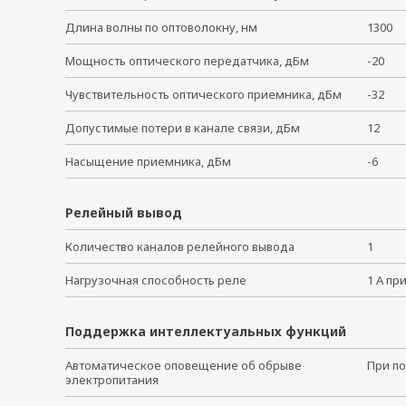
Длина волны по оптоволокну, нм
1300
Мощность оптического передатчика, дБм
-20
Чувствительность оптического приемника, дБм
-32
Допустимые потери в канале связи, дБм
12
Насыщение приемника, дБм
-6
Релейный вывод
Количество каналов релейного вывода
1
Нагрузочная способность реле
1 А пр
Поддержка интеллектуальных функций
Автоматическое оповещение об обрыве
При по
электропитания