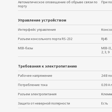
Автоматическое оповещение об обрыве связи по
При по
порту
Управление устройством
Интерфейс управления
Консо
Разъем консольного порта RS-232
RJ45
MIB-базы
MIB-II
2, 3, 9
Требования к электропитанию
Рабочее напряжение
24 В по
Потребление тока
0.39 А 
Разъем электропитания
Клем
Защита от неверной полярности
Есть