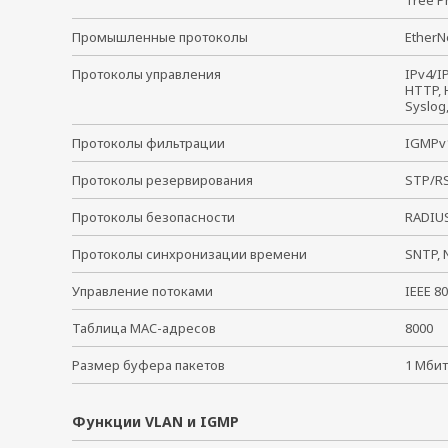
Tree P
Промышленные протоколы
EtherN
Протоколы управления
IPv4/I
HTTP, H
Syslog
Протоколы фильтрации
IGMPv1
Протоколы резервирования
STP/RS
Протоколы безопасности
RADIUS
Протоколы синхронизации времени
SNTP, 
Управление потоками
IEEE 8
Таблица MAC-адресов
8000
Размер буфера пакетов
1 Мбит
Функции VLAN и IGMP