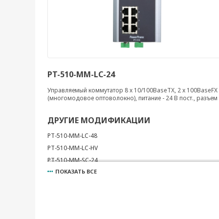
PT-510-MM-LC-24
Управляемый коммутатор 8 x 10/100BaseTX, 2 x 100BaseFX
(многомодовое оптоволокно), питание - 24 В пост., разъем
ДРУГИЕ МОДИФИКАЦИИ
PT-510-MM-LC-48
PT-510-MM-LC-HV
PT-510-MM-SC-24
ПОКАЗАТЬ ВСЕ
PT-510-MM-SC-48
PT-510-MM-SC-HV
PT-510-MM-ST-24
PT-510-MM-ST-48