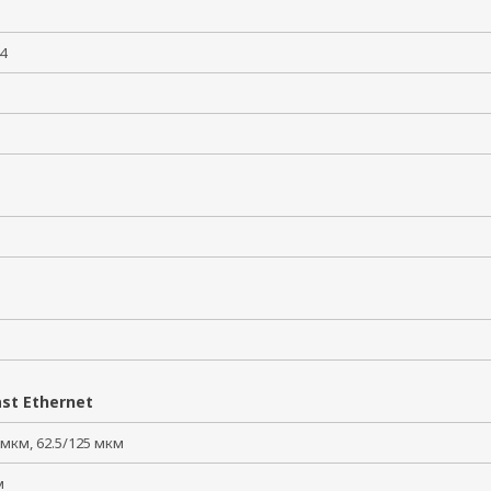
094
st Ethernet
 мкм, 62.5/125 мкм
км