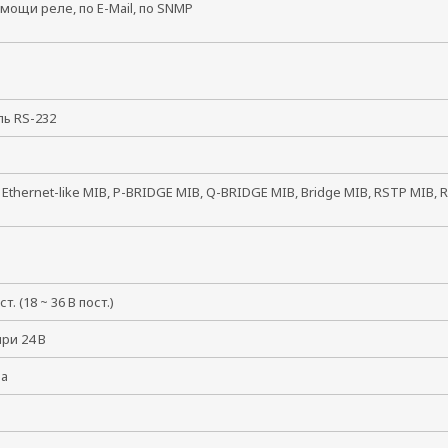
мощи реле, по E-Mail, по SNMP
ль RS-232
, Ethernet-like MIB, P-BRIDGE MIB, Q-BRIDGE MIB, Bridge MIB, RSTP MIB,
ст. (18 ~ 36 В пост.)
при 24 В
ма