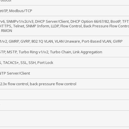
rotocol
et/IP, Modbus/TCP
Pv6, SNMPv1/v2c/v3, DHCP Server/Client, DHCP Option 66/67/82, BootP, TFT
TTPS, Telnet, SNMP Inform, LLDP, Flow Control, Back Pressure Flow Control,
, RMON
/v2, GMRP, GVRP, 802.1Q VLAN, VLAN Unaware, Port-Based VLAN, GVRP
TP, MSTP, Turbo Ring v1/v2, Turbo Chain, Link Aggregation
, TACACS+, SSL, SSH, Port Lock
NTP Server/Client
02.3x flow control, back pressure flow control