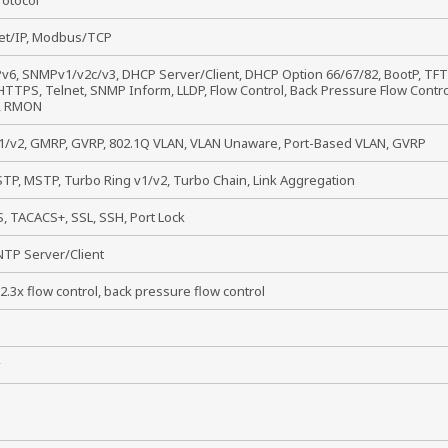
rotocol
et/IP, Modbus/TCP
Pv6, SNMPv1/v2c/v3, DHCP Server/Client, DHCP Option 66/67/82, BootP, TFT
TTPS, Telnet, SNMP Inform, LLDP, Flow Control, Back Pressure Flow Control,
, RMON
/v2, GMRP, GVRP, 802.1Q VLAN, VLAN Unaware, Port-Based VLAN, GVRP
TP, MSTP, Turbo Ring v1/v2, Turbo Chain, Link Aggregation
, TACACS+, SSL, SSH, Port Lock
NTP Server/Client
02.3x flow control, back pressure flow control