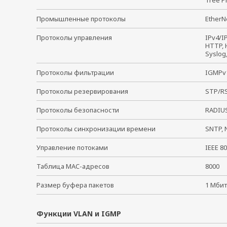
Tree P
Промышленные протоколы
EtherN
Протоколы управления
IPv4/I
HTTP, H
Syslog
Протоколы фильтрации
IGMPv1
Протоколы резервирования
STP/RS
Протоколы безопасности
RADIUS
Протоколы синхронизации времени
SNTP, 
Управление потоками
IEEE 8
Таблица MAC-адресов
8000
Размер буфера пакетов
1 Мбит
Функции VLAN и IGMP