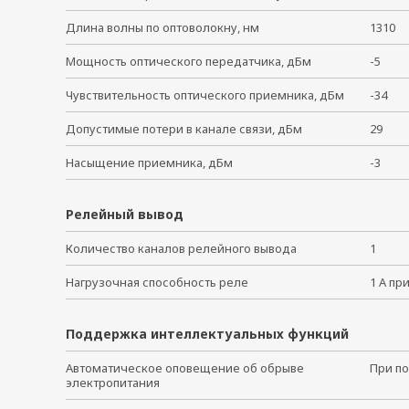
Длина волны по оптоволокну, нм
1310
Мощность оптического передатчика, дБм
-5
Чувствительность оптического приемника, дБм
-34
Допустимые потери в канале связи, дБм
29
Насыщение приемника, дБм
-3
Релейный вывод
Количество каналов релейного вывода
1
Нагрузочная способность реле
1 А пр
Поддержка интеллектуальных функций
Автоматическое оповещение об обрыве
При по
электропитания