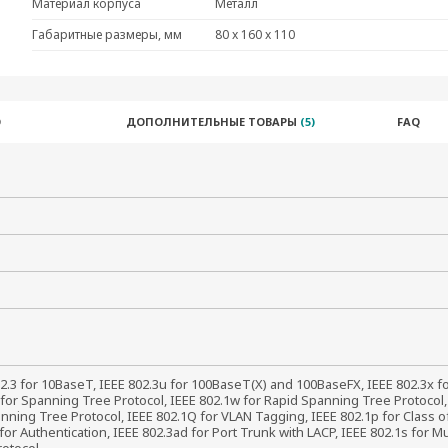
Материал корпуса
Металл
Габаритные размеры, мм
80 x 160 x 110
О
ДОПОЛНИТЕЛЬНЫЕ ТОВАРЫ
(5)
FAQ
2.3 for 10BaseT, IEEE 802.3u for 100BaseT(X) and 100BaseFX, IEEE 802.3x for
for Spanning Tree Protocol, IEEE 802.1w for Rapid Spanning Tree Protocol,
nning Tree Protocol, IEEE 802.1Q for VLAN Tagging, IEEE 802.1p for Class of
for Authentication, IEEE 802.3ad for Port Trunk with LACP, IEEE 802.1s for Mu