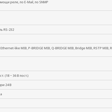
мощи реле, по E-Mail, по SNMP
ль RS-232
, Ethernet-like MIB, P-BRIDGE MIB, Q-BRIDGE MIB, Bridge MIB, RSTP MIB,
ст. (18 ~ 36 В пост.)
при 24 В
ма