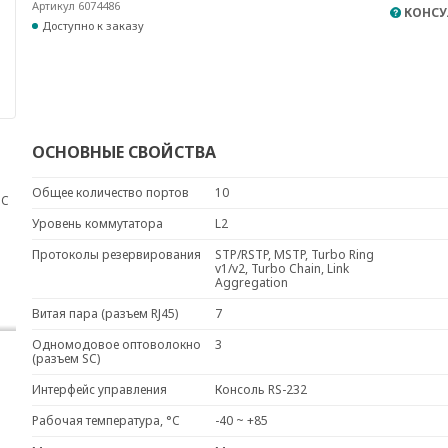
Артикул 6074486
КОНСУ
Доступно к заказу
ОСНОВНЫЕ СВОЙСТВА
Общее количество портов
10
SC
Уровень коммутатора
L2
Протоколы резервирования
STP/RSTP, MSTP, Turbo Ring
v1/v2, Turbo Chain, Link
Aggregation
Витая пара (разъем RJ45)
7
Одномодовое оптоволокно
3
(разъем SC)
Интерфейс управления
Консоль RS-232
Рабочая температура, °C
-40 ~ +85