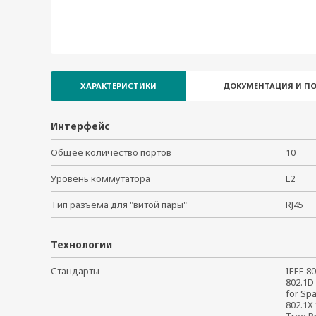
PT-510-MM-ST-48
PT-510-MM-ST-HV
PT-510-SS-LC-24
PT-510-SS-LC-48
PT-510-SS-LC-HV
ХАРАКТЕРИСТИКИ
ДОКУМЕНТАЦИЯ И П
PT-510-SS-SC-24
PT-510-SS-SC-48
Интерфейс
PT-510-SS-SC-HV
PT-510-3S-SC-48
Общее количество портов
10
PT-510-3S-SC-HV
Уровень коммутатора
L2
PT-510-4M-ST-24
PT-510-4M-ST-48
Тип разъема для "витой пары"
RJ45
PT-510-4M-ST-HV
Технологии
Стандарты
IEEE 80
802.1D 
for Spa
802.1X 