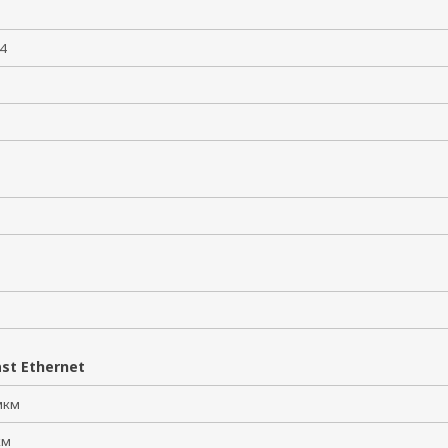
094
st Ethernet
 мкм
 км