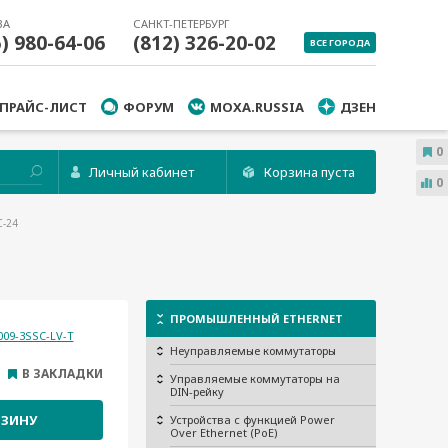
ВА
САНКТ-ПЕТЕРБУРГ
5) 980-64-06
(812) 326-20-02
ВСЕ ГОРОДА
ПРАЙС-ЛИСТ
ФОРУМ
MOXA.RUSSIA
ДЗЕН
0
Личный кабинет
Корзина пуста
0
C-24
ПРОМЫШЛЕННЫЙ ETHERNET
009-3SSC-LV-T
Неуправляемые коммутаторы
В ЗАКЛАДКИ
Управляемые коммутаторы на
DIN-рейку
РЗИНУ
Устройства с функцией Power
Over Ethernet (PoE)