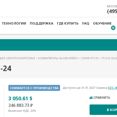
МОСК
(49
ТЕХНОЛОГИИ
ПОДДЕРЖКА
ГДЕ КУПИТЬ
FAQ
ОБУЧЕНИЕ
ДЛЯ ЭЛЕКТРОЭНЕРГЕТИКИ
>
КОММУТАТОРЫ НА DIN-РЕЙКУ
>
СЕРИЯ PT-510
> PT-510-3S-S
-24
Доступно до 31.01.2027 Замена
EDS-4
СНИМАЕТСЯ С ПРОИЗВОДСТВА
3 050.61 $
СРАВНИТЬ
246 883.73 ₽
В КО
Включает НДС 22%