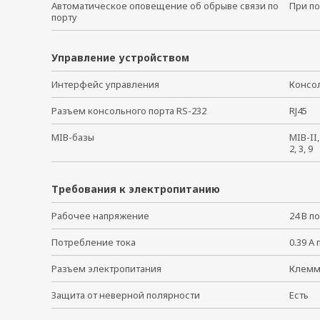
Автоматическое оповещение об обрыве связи по
При по
порту
Управление устройством
Интерфейс управления
Консо
Разъем консольного порта RS-232
RJ45
MIB-базы
MIB-II
2, 3, 9
Требования к электропитанию
Рабочее напряжение
24 В по
Потребление тока
0.39 А 
Разъем электропитания
Клем
Защита от неверной полярности
Есть