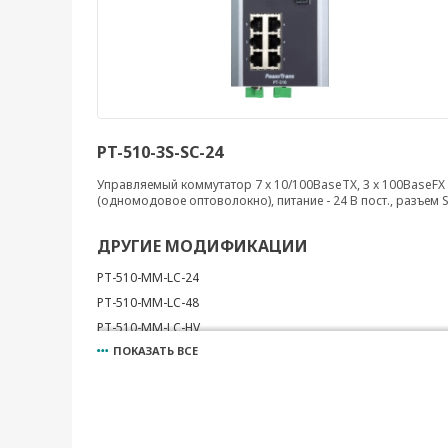
PT-510-3S-SC-24
Управляемый коммутатор 7 x 10/100BaseTX, 3 x 100BaseFX
(одномодовое оптоволокно), питание - 24 В пост., разъем 
ДРУГИЕ МОДИФИКАЦИИ
PT-510-MM-LC-24
PT-510-MM-LC-48
PT-510-MM-LC-HV
ПОКАЗАТЬ ВСЕ
PT-510-MM-SC-24
PT-510-MM-SC-48
PT-510-MM-SC-HV
PT-510-MM-ST-24