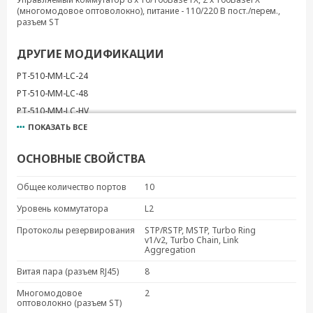
(многомодовое оптоволокно), питание - 110/220 В пост./перем.,
разъем ST
ДРУГИЕ МОДИФИКАЦИИ
PT-510-MM-LC-24
PT-510-MM-LC-48
PT-510-MM-LC-HV
ПОКАЗАТЬ ВСЕ
PT-510-MM-SC-24
PT-510-MM-SC-48
ОСНОВНЫЕ СВОЙСТВА
PT-510-MM-SC-HV
PT-510-MM-ST-24
Общее количество портов
10
PT-510-MM-ST-48
Уровень коммутатора
L2
PT-510-SS-LC-24
Протоколы резервирования
STP/RSTP, MSTP, Turbo Ring
PT-510-SS-LC-48
v1/v2, Turbo Chain, Link
Aggregation
PT-510-SS-LC-HV
PT-510-SS-SC-24
Витая пара (разъем RJ45)
8
PT-510-SS-SC-48
Многомодовое
2
PT-510-SS-SC-HV
оптоволокно (разъем ST)