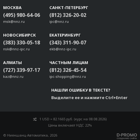
МОСКВА
САНКТ-ПЕТЕРБУРГ
(495) 980-64-06
(812) 326-20-02
msk@nnz.ru
ipc@nnz.ru
НОВОСИБИРСК
ЕКАТЕРИНБУРГ
(383) 330-05-18
(343) 311-90-07
nsk@nnz-ipc.ru
ekb@nnz-ipc.ru
АЛМАТЫ
ЧАСТНЫМ ЛИЦАМ
(727) 339-97-17
(812) 326-45-54
kaz@nnz.ru
ipc-shopping@nnz.ru
НАШЛИ ОШИБКУ В ТЕКСТЕ?
Выделите ее и нажмите Ctrl+Enter
1 USD = 82.1665 руб. (курс на 08.08.2026)
Цены включают НДС 22%
© Ниеншанц-Автоматика, 2026