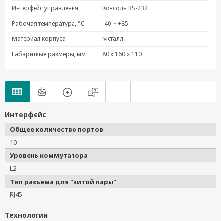
PT-510-3S-SC-24
Интерфейс управления
Консоль RS-232
PT-510-3S-SC-48
Рабочая температура, °C
-40 ~ +85
PT-510-3S-SC-HV
Материал корпуса
Металл
PT-510-4M-ST-24
Габаритные размеры, мм
80 x 160 x 110
PT-510-4M-ST-48
PT-510-4M-ST-HV
Интерфейс
Общее количество портов
10
Уровень коммутатора
L2
Тип разъема для "витой пары"
RJ45
Технологии