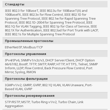
Стандарты
IEEE 802.3 for 10BaseT, IEEE 802.3u for 100BaseT(X) and 
100BaseFX, IEEE 802.3x for Flow Control, IEEE 802.1D for 
Spanning Tree Protocol, IEEE 802.1w for Rapid Spanning Tree 
Protocol, IEEE 802.1D-2004 for Spanning Tree Protocol, IEEE 
802.1Q for VLAN Tagging, IEEE 802.1p for Class of Service, IEEE 
802.1X for Authentication, IEEE 802.3ad for Port Trunk with LACP, 
IEEE 802.1s for Multiple Spanning Tree Protocol
Промышленные протоколы
EtherNet/IP, Modbus/TCP
Протоколы управления
IPv4/IPv6, SNMPv1/v2c/v3, DHCP Server/Client, DHCP Option
66/67/82, BootP, TFTP, SMTP, RARP, HTTP, HTTPS, Telnet, SNMP
Inform, LLDP, Flow Control, Back Pressure Flow Control, Port
Mirror, Syslog, RMON
Протоколы фильтрации
IGMPv1/v2, GMRP, GVRP, 802.1Q VLAN, VLAN Unaware, Port-
Based VLAN, GVRP
Протоколы резервирования
STP/RSTP, MSTP, Turbo Ring v1/v2, Turbo Chain, Link
Aggregation