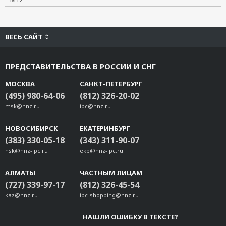
A-CAP-M30M-MIP67
CBL-RJ45M9-150
CBL-RJ45F9-150
ВЕСЬ САЙТ
CBL-RJ45M25-150
CBL-RJ45F25-150
ПРЕДСТАВИТЕЛЬСТВА В РОССИИ И СНГ
CBL-M25M9x2-50
МОСКВА
САНКТ-ПЕТЕРБУРГ
TB-M9
(495) 980-64-06
(812) 326-20-02
TB-F9
msk@nnz.ru
ipc@nnz.ru
TB-M25
TB-F25
НОВОСИБИРСК
ЕКАТЕРИНБУРГ
ADP-SCm-STf-S
(383) 330-05-18
(343) 311-90-07
ADP-SCm-STf-M
nsk@nnz-ipc.ru
ekb@nnz-ipc.ru
NP21101
АЛМАТЫ
ЧАСТНЫМ ЛИЦАМ
NP21102
(727) 339-97-17
(812) 326-45-54
NP21103
kaz@nnz.ru
ipc-shopping@nnz.ru
Mini DB9F-to-TB
CBL-USBAP-50
НАШЛИ ОШИБКУ В ТЕКСТЕ?